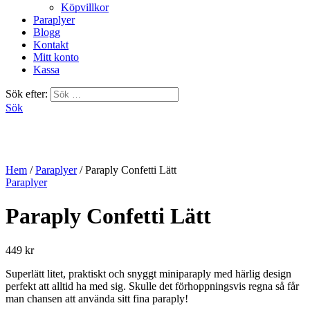
Köpvillkor
Paraplyer
Blogg
Kontakt
Mitt konto
Kassa
Sök efter:
Sök
Hem
/
Paraplyer
/ Paraply Confetti Lätt
Paraplyer
Paraply Confetti Lätt
449
kr
Superlätt litet, praktiskt och snyggt miniparaply med härlig design
perfekt att alltid ha med sig. Skulle det förhoppningsvis regna så får
man chansen att använda sitt fina paraply!