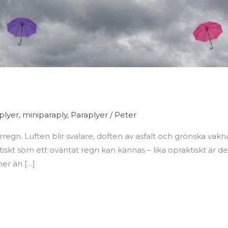
plyer
,
miniparaply
,
Paraplyer
/
Peter
gn. Luften blir svalare, doften av asfalt och grönska vaknar t
skt som ett oväntat regn kan kännas – lika opraktiskt är d
 mer än […]