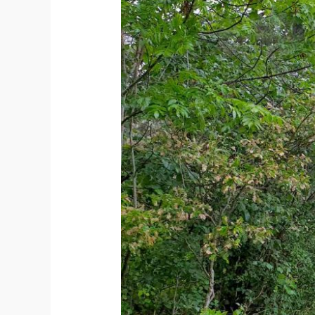
inte
ditt
praktiska
fina
lilla
paraply