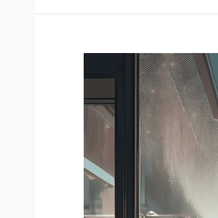
Glöm
inte
ditt
paraply,
eller
glöm
det?