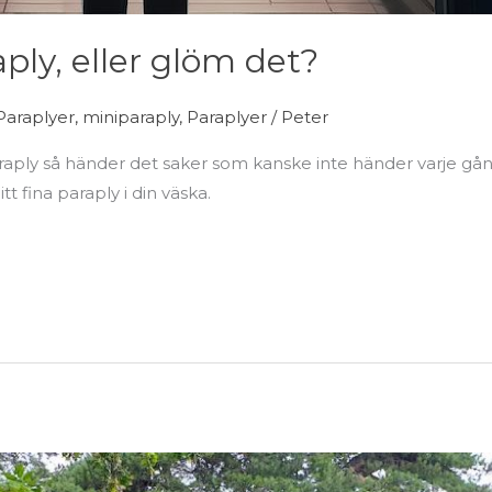
ply, eller glöm det?
araplyer
,
miniparaply
,
Paraplyer
/
Peter
araply så händer det saker som kanske inte händer varje gång
t fina paraply i din väska.