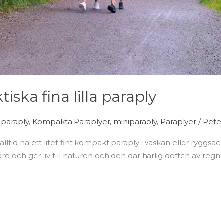
iska fina lilla paraply
 paraply
,
Kompakta Paraplyer
,
miniparaply
,
Paraplyer
/
Pete
lltid ha ett litet fint kompakt paraply i väskan eller ryggsä
och ger liv till naturen och den där härlig doften av regn så 